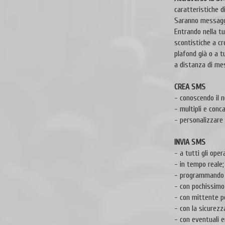
caratteristiche d
Saranno messaggi 
Entrando nella t
scontistiche a cr
plafond già o a t
a distanza di mes
CREA SMS
- conoscendo il n
- multipli e con
- personalizzare
INVIA SMS
- a tutti gli oper
- in tempo reale;
- programmando la
- con pochissimo 
- con mittente pe
- con la sicurezza
- con eventuali e