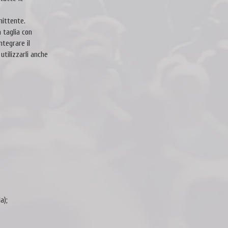
mittente.
 taglia con
ntegrare il
utilizzarli anche
a);