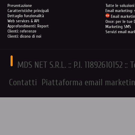
Presentazione
Tutte le soluzion
Caratteristiche principali
Email marketing: s
Dettaglio funzionalità
Email marketin
Web services & API
Once: per le tue
Approfondimenti: Report
Marketing SMS
Clienti: referenze
Servizi email mar
Clienti: dicono di noi
MDS NET S.R.L. :: P.I. 11892610152 :: 
Contatti
Piattaforma email marketi